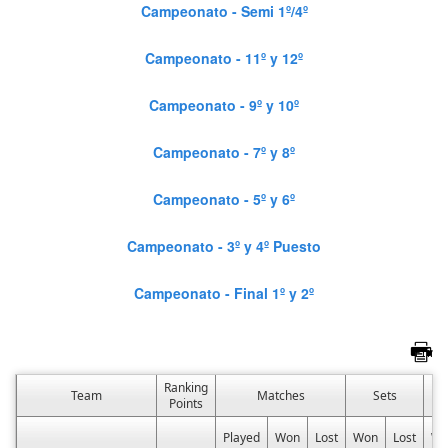
Campeonato - Semi 1º/4º
Campeonato - 11º y 12º
Campeonato - 9º y 10º
Campeonato - 7º y 8º
Campeonato - 5º y 6º
Campeonato - 3º y 4º Puesto
Campeonato - Final 1º y 2º
Ranking
Team
Matches
Sets
Points
Played
Won
Lost
Won
Lost
Wo