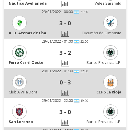
Náutico Avellaneda
Vélez Sarsfield
29/01/2022 - 00:00
21:00
3
-
0
A. D. Atenas de Cba.
Tucumán de Gimnasia
29/01/2022 - 01:00
22:00
3
-
2
Ferro Carril Oeste
Banco Provincia L.P.
29/01/2022 - 01:30
22:30
0
-
3
Club A Villa Dora
CEF 5 La Rioja
29/01/2022 - 22:00
19:00
3
-
0
San Lorenzo
Banco Provincia L.P.