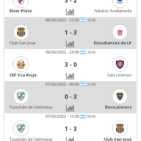
3
-
2
River Plate
Náutico Avellaneda
06/03/2022 - 22:00
19:00
1
-
3
Club San Jose
Estudiantes de LP
06/03/2022 - 23:00
20:00
3
-
0
CEF 5 La Rioja
San Lorenzo
07/03/2022 - 00:00
21:00
0
-
3
Tucumán de Gimnasia
Boca Júniors
07/03/2022 - 12:00
09:00
1
-
3
Tucumán de Gimnasia
Club San Jose