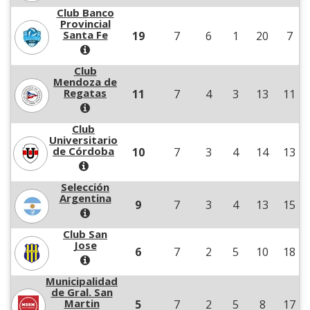
Club Banco
Provincial
Santa Fe
19
7
6
1
20
7
Club
Mendoza de
Regatas
11
7
4
3
13
11
Club
Universitario
de Córdoba
10
7
3
4
14
13
Selección
Argentina
9
7
3
4
13
15
Club San
Jose
6
7
2
5
10
18
Municipalidad
de Gral. San
Martin
5
7
2
5
8
17