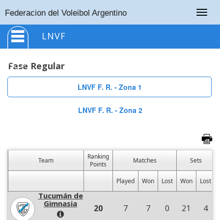
Togg
Federacion del Voleibol Argentino
navig
LNVF
Fase Regular
LNVF F. R. - Zona 1
LNVF F. R. - Zona 2
Ranking
Team
Matches
Sets
Points
Played
Won
Lost
Won
Lost
Tucumán de
Gimnasia
20
7
7
0
21
4